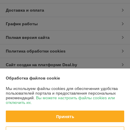
Доставка и оплата
График работы
Полная версия сайта
Политика обработки cookies
Сайт создан на платформе Deal.by
Обработка файлов cookie
Информация для покупателя
Мы используем файлы cookies для обеспечения удобства
Юридическое лицо:
ООО Полисак
пользователей портала и предоставления персональных
г. Гомель, ул. Интернациональная, дом 11, оф. 51
рекомендаций.
Вы можете настроить файлы cookies или
отключить их.
Регистрационный номер ЕГР: 491394635
УНП: 491394635
Принять
Регистрационный орган: Гомельский Городской Исполнительный
Комитет