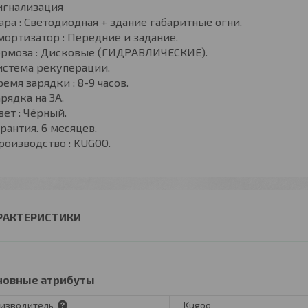
игнализация
ара : Светодиодная + здание габаритные огни.
мортизатор : Передние и задание.
ормоза : Дисковые (ГИДРАВЛИЧЕСКИЕ).
истема рекуперации.
ремя зарядки : 8-9 часов.
арядка на 3А.
вет : Чёрный.
арантия. 6 месяцев.
роизводство : KUGOO.
РАКТЕРИСТИКИ
новные атрибуты
изводитель
Kugoo