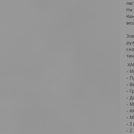
пас
На 
Ка
вещ
Эле
рул
ско
та
ХА
- М
- П
- В
- Г
- Д
- М
- А
- 
- 3
- 2