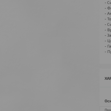
- С
- Ф
- А
- Т
- С
- В
- З
- Ц
- Г
- П
ХА
Ос
Про