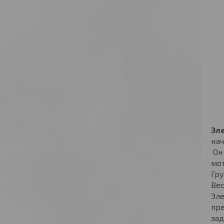
Эл
кач
Он 
мот
Гру
Вес
Эле
пре
зад