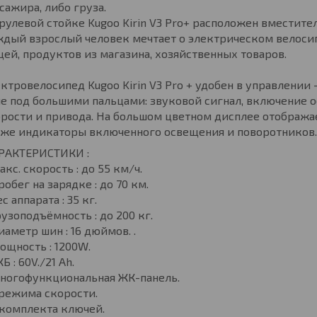
сажира, либо груза.
рулевой стойке Kugoo Kirin V3 Pro+ расположен вместите
ждый взрослый человек мечтает о электрическом велоси
ей, продуктов из магазина, хозяйственных товаров.
ктровелосипед Kugoo Kirin V3 Pro + удобен в управлении
е под большими пальцами: звуковой сигнал, включение 
рости и привода. На большом цветном дисплее отображае
кже индикаторы включенного освещения и поворотников.
РАКТЕРИСТИКИ :
акс. скорость : до 55 км/ч.
робег на зарядке : до 70 км.
ес аппарата : 35 кг.
рузоподъёмность : до 200 кг.
иаметр шин : 16 дюймов. .
ощность : 1200W.
КБ : 60V./21 Ah.
Многофункциональная ЖК-панель.
 режима скорости.
 комплекта ключей.