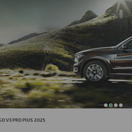
1
2
3
4
O V3 PRO PIUS 2025